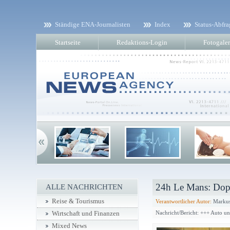
Ständige ENA-Journalisten
Index
Status-Abfra
Startseite
Redaktions-Login
Fotogaler
24h Le Mans: Dopp
ALLE NACHRICHTEN
Reise & Tourismus
Verantwortlicher Autor:
Markus
Nachricht/Bericht: +++ Auto u
Wirtschaft und Finanzen
Mixed News