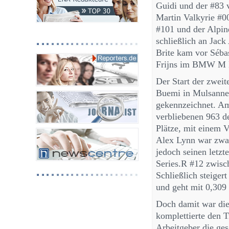
Guidi und der #83 v
Martin Valkyrie #0
#101 und der Alpin
schließlich an Jack
Brite kam vor Séba
Frijns im BMW M H
Der Start der zwei
Buemi in Mulsanne
gekennzeichnet. Am
verbliebenen 963 d
Plätze, mit einem 
Alex Lynn war zwar
jedoch seinen letzt
Series.R #12 zwisc
Schließlich steiger
und geht mit 0,309
Doch damit war di
komplettierte den 
Arbeitgeber die ges