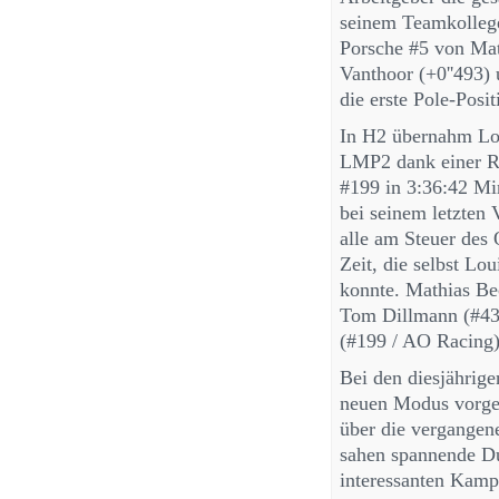
seinem Teamkollege
Porsche #5 von Ma
Vanthoor (+0''493) 
die erste Pole-Posi
In H2 übernahm Lou
LMP2 dank einer R
#199 in 3:36:42 Min
bei seinem letzten 
alle am Steuer des
Zeit, die selbst Lou
konnte. Mathias Be
Tom Dillmann (#43 
(#199 / AO Racing)
Bei den diesjährig
neuen Modus vorgest
über die vergangen
sahen spannende Due
interessanten Kamp