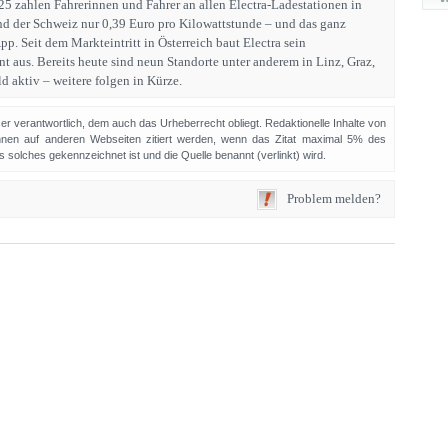
5 zahlen Fahrerinnen und Fahrer an allen Electra-Ladestationen in
nd der Schweiz nur 0,39 Euro pro Kilowattstunde – und das ganz
p. Seit dem Markteintritt in Österreich baut Electra sein
t aus. Bereits heute sind neun Standorte unter anderem in Linz, Graz,
d aktiv – weitere folgen in Kürze.
sser verantwortlich, dem auch das Urheberrecht obliegt. Redaktionelle Inhalte von
en auf anderen Webseiten zitiert werden, wenn das Zitat maximal 5% des
solches gekennzeichnet ist und die Quelle benannt (verlinkt) wird.
Problem melden?