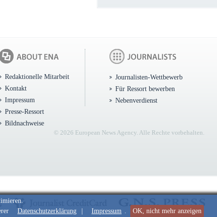
Redaktionelle Mitarbeit
Journalisten-Wettbewerb
Kontakt
Für Ressort bewerben
Impressum
Nebenverdienst
Presse-Ressort
Bildnachweise
© 2026 European News Agency. Alle Rechte vorbehalten.
timieren.
erer
Datenschutzerklärung
|
Impressum
.
OK, nicht mehr anzeigen