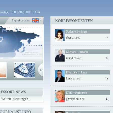
mstag, 08.08.2026 00:33 Uhr
KORRESPONDENTEN
English articles:
Stefanie Bettinger
sbet.en-a.eu
Michael Hofmann
mhpd.en-a.eu
Friedrich S. Lenz
Lenz.en-a.ch
RESSORT-NEWS
DTKfr Perklitsch
Weitere Meldungen...
gamape.en-a.eu
JOURNALIST-INFO