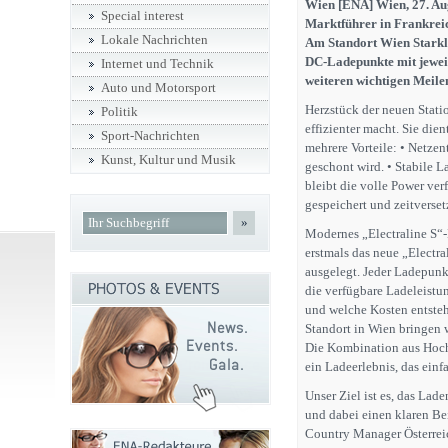
Wien [ENA] Wien, 27. Aug
Special interest
Marktführer in Frankreich
Lokale Nachrichten
Am Standort Wien Starkl i
DC-Ladepunkte mit jeweil
Internet und Technik
weiteren wichtigen Meilen
Auto und Motorsport
Herzstück der neuen Statio
Politik
effizienter macht. Sie die
Sport-Nachrichten
mehrere Vorteile: • Netzen
Kunst, Kultur und Musik
geschont wird. • Stabile 
bleibt die volle Power ver
gespeichert und zeitverse
»
Modernes „Electraline S“-
erstmals das neue „Electr
ausgelegt. Jeder Ladepunk
die verfügbare Ladeleistun
und welche Kosten entsteh
Standort in Wien bringen w
Die Kombination aus Hochl
ein Ladeerlebnis, das einfa
Unser Ziel ist es, das La
und dabei einen klaren Bei
Country Manager Österreic