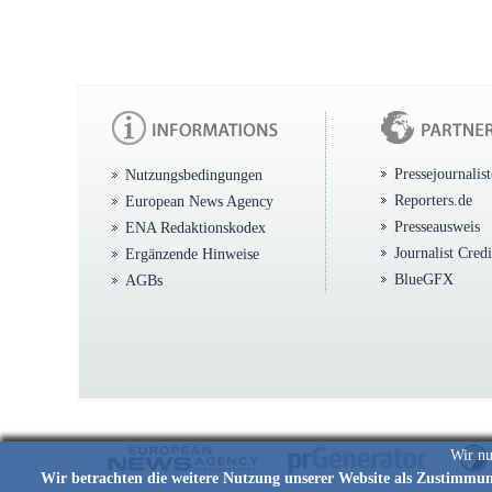
Pressejournalis
Nutzungsbedingungen
Reporters.de
European News Agency
Presseausweis
ENA Redaktionskodex
Journalist Cred
Ergänzende Hinweise
BlueGFX
AGBs
Wir nu
Wir betrachten die weitere Nutzung unserer Website als Zustimmu