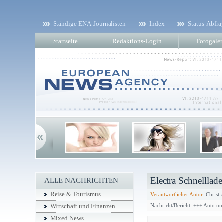
Ständige ENA-Journalisten
Index
Status-Abfra
Startseite
Redaktions-Login
Fotogaler
Electra Schnelllad
ALLE NACHRICHTEN
Reise & Tourismus
Verantwortlicher Autor:
Christi
Nachricht/Bericht: +++ Auto u
Wirtschaft und Finanzen
Mixed News