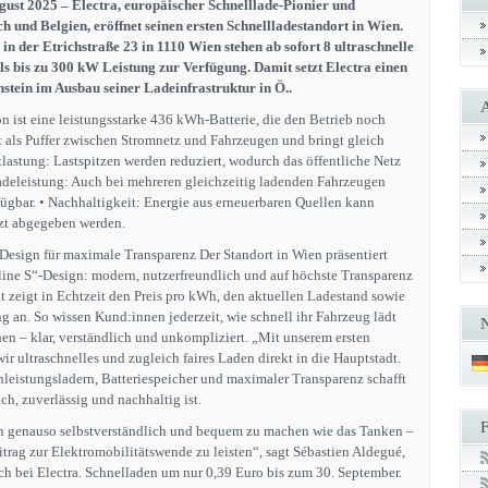
ust 2025 – Electra, europäischer Schnelllade-Pionier und
 und Belgien, eröffnet seinen ersten Schnellladestandort in Wien.
n der Etrichstraße 23 in 1110 Wien stehen ab sofort 8 ultraschnelle
s bis zu 300 kW Leistung zur Verfügung. Damit setzt Electra einen
stein im Ausbau seiner Ladeinfrastruktur in Ö..
n ist eine leistungsstarke 436 kWh-Batterie, die den Betrieb noch
nt als Puffer zwischen Stromnetz und Fahrzeugen und bringt gleich
tlastung: Lastspitzen werden reduziert, wodurch das öffentliche Netz
Ladeleistung: Auch bei mehreren gleichzeitig ladenden Fahrzeugen
fügbar. • Nachhaltigkeit: Energie aus erneuerbaren Quellen kann
tzt abgegeben werden.
Design für maximale Transparenz Der Standort in Wien präsentiert
aline S“-Design: modern, nutzerfreundlich und auf höchste Transparenz
t zeigt in Echtzeit den Preis pro kWh, den aktuellen Ladestand sowie
g an. So wissen Kund:innen jederzeit, wie schnell ihr Fahrzeug lädt
en – klar, verständlich und unkompliziert. „Mit unserem ersten
ir ultraschnelles und zugleich faires Laden direkt in die Hauptstadt.
eistungsladern, Batteriespeicher und maximaler Transparenz schafft
ch, zuverlässig und nachhaltig ist.
den genauso selbstverständlich und bequem zu machen wie das Tanken –
trag zur Elektromobilitätswende zu leisten“, sagt Sébastien Aldegué,
h bei Electra. Schnelladen um nur 0,39 Euro bis zum 30. September.