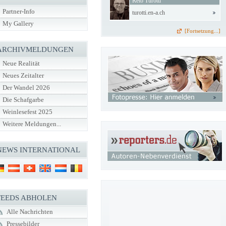
Reto Turotti
Partner-Info
turotti.en-a.ch
My Gallery
[Fortsetzung...]
ARCHIVMELDUNGEN
Neue Realität
Neues Zeitalter
Der Wandel 2026
Die Schafgarbe
Weinlesefest 2025
Weitere Meldungen...
NEWS INTERNATIONAL
FEEDS ABHOLEN
Alle Nachrichten
Pressebilder