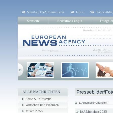
Ständige ENA-Journalisten
Index
Status-Abfra
Startseite
Redaktions-Login
Fotogaler
Pressebilder/Fot
ALLE NACHRICHTEN
Reise & Tourismus
1. Allgemeine Übersicht
Wirtschaft und Finanzen
Mixed News
IAA München 2025