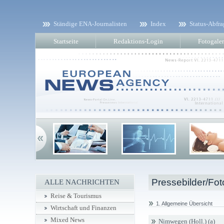
Ständige ENA-Journalisten
Index
Status-Abfra
Startseite
Redaktions-Login
Fotogaler
Pressebilder/Fot
ALLE NACHRICHTEN
Reise & Tourismus
1. Allgemeine Übersicht
Wirtschaft und Finanzen
Mixed News
Nimwegen (Holl.) (a)