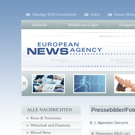
Ständige ENA-Journalisten
Index
Status-Abfra
Startseite
Redaktions-Login
Fotogaler
Pressebilder/Fot
ALLE NACHRICHTEN
Reise & Tourismus
1. Allgemeine Übersicht
Wirtschaft und Finanzen
Mixed News
Nimwegen (Holl.) (a)