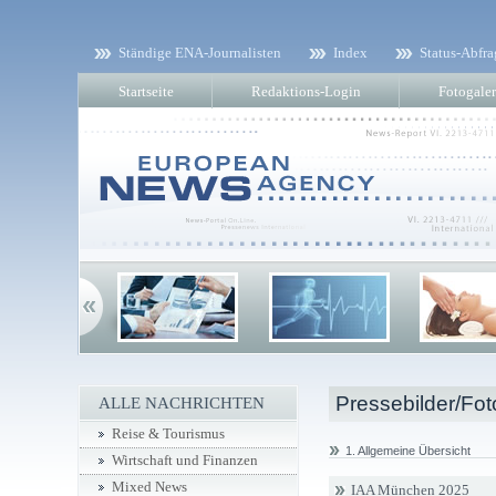
Ständige ENA-Journalisten
Index
Status-Abfra
Startseite
Redaktions-Login
Fotogaler
Pressebilder/Fot
ALLE NACHRICHTEN
Reise & Tourismus
1. Allgemeine Übersicht
Wirtschaft und Finanzen
Mixed News
IAA München 2025