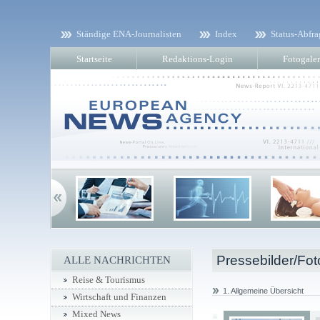
Ständige ENA-Journalisten
Index
Status-Abfra
Startseite
Redaktions-Login
Fotogaler
Pressebilder/Fot
ALLE NACHRICHTEN
Reise & Tourismus
1. Allgemeine Übersicht
Wirtschaft und Finanzen
Mixed News