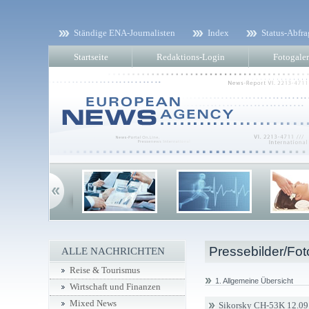
Ständige ENA-Journalisten
Index
Status-Abfra
Startseite
Redaktions-Login
Fotogaler
Pressebilder/Fot
ALLE NACHRICHTEN
Reise & Tourismus
1. Allgemeine Übersicht
Wirtschaft und Finanzen
Mixed News
Sikorsky CH-53K 12.09