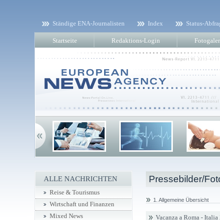
Ständige ENA-Journalisten
Index
Status-Abfra
Startseite
Redaktions-Login
Fotogaler
Pressebilder/Fot
ALLE NACHRICHTEN
Reise & Tourismus
1. Allgemeine Übersicht
Wirtschaft und Finanzen
Mixed News
Vacanza a Roma - Italia