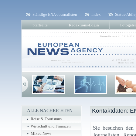
Ständige ENA-Journalisten
Index
Status-Abfra
Startseite
Redaktions-Login
Fotogaler
Kontaktdaten: E
ALLE NACHRICHTEN
Reise & Tourismus
Wirtschaft und Finanzen
Sie besuchen den r
Mixed News
Journalisten, Repo