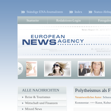
Ständige ENA-Journalisten
Index
Status-Abfra
Startseite
Redaktions-Login
Fotogaler
Polytheismus als F
ALLE NACHRICHTEN
Reise & Tourismus
Verantwortlicher Autor:
Schura
Kommentar: +++ Kunst, Kultu
Wirtschaft und Finanzen
Mixed News