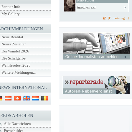
Reto Turotti
Partner-Info
turotti.en-a.ch
My Gallery
[Fortsetzung...]
ARCHIVMELDUNGEN
Neue Realität
Neues Zeitalter
Der Wandel 2026
Die Schafgarbe
Weinlesefest 2025
Weitere Meldungen...
NEWS INTERNATIONAL
FEEDS ABHOLEN
Alle Nachrichten
Pressebilder