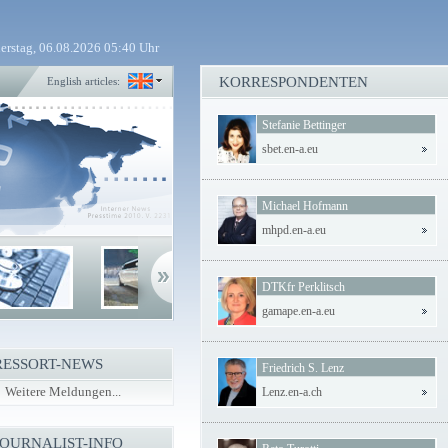
erstag, 06.08.2026 05:40 Uhr
KORRESPONDENTEN
English articles:
Stefanie Bettinger
sbet.en-a.eu
Michael Hofmann
mhpd.en-a.eu
DTKfr Perklitsch
gamape.en-a.eu
RESSORT-NEWS
Friedrich S. Lenz
Weitere Meldungen...
Lenz.en-a.ch
JOURNALIST-INFO