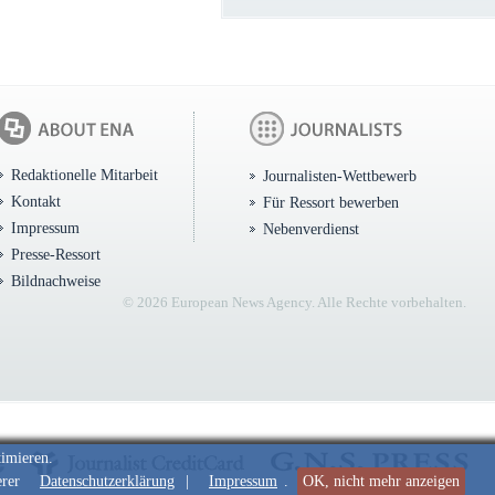
Redaktionelle Mitarbeit
Journalisten-Wettbewerb
Kontakt
Für Ressort bewerben
Impressum
Nebenverdienst
Presse-Ressort
Bildnachweise
© 2026 European News Agency. Alle Rechte vorbehalten.
timieren.
erer
Datenschutzerklärung
|
Impressum
.
OK, nicht mehr anzeigen