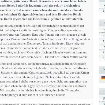
kultische, göttervorstellende Bewusstsein als Sehnsucht nach dem
nschliches Bedürfnis ist, zeigte auch das relativ problemlose
hen Götter mit den vielen römischen, die während der einhundert
em keltischen Königreich Norikum und dem Römischen Reich
. Damit erwies sich das Heidentum eigentlich relativ tolerant.
Polytheismus noch in der Lage die schmerzhafte Sehnsucht nach der
st und Körper kreativ in unzähligen Göttergestalten vorzustellen,
che Götter wie Teutates, Esus oder Taranis mit ihren eigenen gleich
r Optimus Maximus in Ansfelden einen Altar, dessen Darstellung mit dem
h auf den keltischen Donnergott Taranis hindeutet. Diese religiöse
tten auch römische Soldaten, durch die viele Götter, die im großen
 wurden, auch nach Österreich brachten. Manche verschmolzen mit
 vorkeltischen Gottheiten, wie z.B. Isis mit der Großen Mutter Noreia.
ikum und Pannonien, die gebietsmäßig fast dem heutigen Österreich
er Stadt ein römisches Kapitol, das der Trias Jupiter, Juno und Minerva
 Statuen vieler anderer Gottheiten zuließ, wie z.B. Baal aus dem Orient
ie bald auch als einheimisch galten. Nichtsdestotrotz entwarf der
daten besonders beliebt war, einen ganz neuen Schöpfungsmythos, der
die inzwischen mit der ägyptischen Isis verschmolzen war, abzulösen
 Mithras, der die dunkle Nacht erleuchtet, durch die Tötung des
als Schöpfungsakt zum Urheber des irdischen Lebens.
sser verantwortlich, dem auch das Urheberrecht obliegt. Redaktionelle Inhalte von