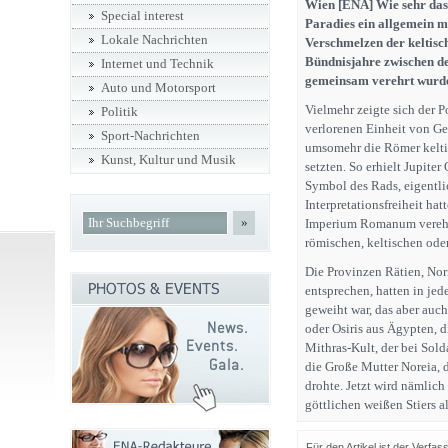
Wien [ENA] Wie sehr das 
Special interest
Paradies ein allgemein me
Lokale Nachrichten
Verschmelzen der keltisc
Bündnisjahre zwischen d
Internet und Technik
gemeinsam verehrt wurden
Auto und Motorsport
Vielmehr zeigte sich der 
Politik
verlorenen Einheit von Gei
Sport-Nachrichten
umsomehr die Römer keltis
Kunst, Kultur und Musik
setzten. So erhielt Jupite
Symbol des Rads, eigentlic
Interpretationsfreiheit ha
»
Imperium Romanum verehrt
römischen, keltischen oder
Die Provinzen Rätien, Nor
entsprechen, hatten in jed
geweiht war, das aber auch
oder Osiris aus Ägypten, d
Mithras-Kult, der bei Sol
die Große Mutter Noreia, 
drohte. Jetzt wird nämlich
göttlichen weißen Stiers 
Für den Artikel ist der Verfa