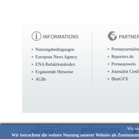
Pressejournalis
Nutzungsbedingungen
Reporters.de
European News Agency
Presseausweis
ENA Redaktionskodex
Journalist Cred
Ergänzende Hinweise
BlueGFX
AGBs
Wir nu
Wir betrachten die weitere Nutzung unserer Website als Zustimmu