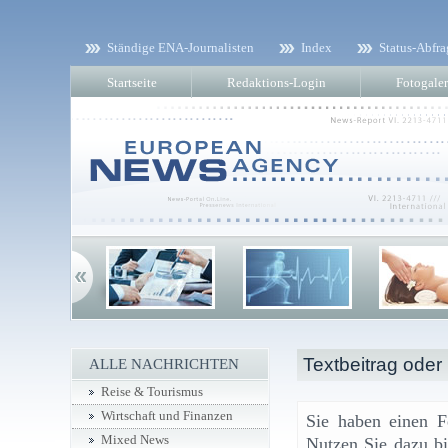
Ständige ENA-Journalisten
Index
Status-Abfra
Startseite
Redaktions-Login
Fotogaler
Textbeitrag oder
ALLE NACHRICHTEN
Reise & Tourismus
Wirtschaft und Finanzen
Sie haben einen F
Mixed News
Nutzen Sie dazu bi