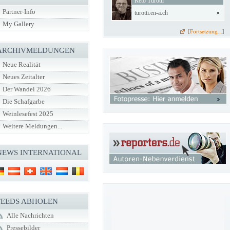
Reto Turotti
Partner-Info
turotti.en-a.ch
My Gallery
[Fortsetzung...]
ARCHIVMELDUNGEN
Neue Realität
Neues Zeitalter
Der Wandel 2026
Die Schafgarbe
Weinlesefest 2025
Weitere Meldungen...
NEWS INTERNATIONAL
FEEDS ABHOLEN
Alle Nachrichten
Pressebilder