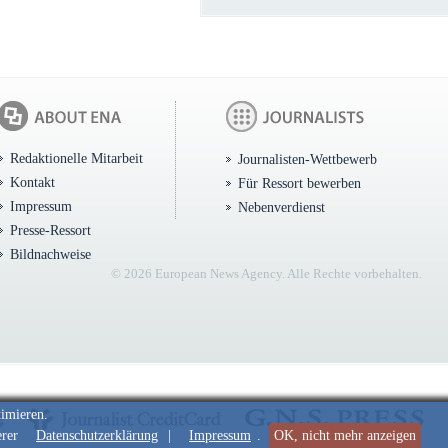
Redaktionelle Mitarbeit
Journalisten-Wettbewerb
Kontakt
Für Ressort bewerben
Impressum
Nebenverdienst
Presse-Ressort
Bildnachweise
© 2026 European News Agency. Alle Rechte vorbehalten.
timieren.
erer
Datenschutzerklärung
|
Impressum
.
OK, nicht mehr anzeigen