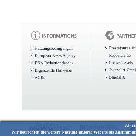
Pressejournalis
Nutzungsbedingungen
Reporters.de
European News Agency
Presseausweis
ENA Redaktionskodex
Journalist Cred
Ergänzende Hinweise
BlueGFX
AGBs
Wir nu
Wir betrachten die weitere Nutzung unserer Website als Zustimmu