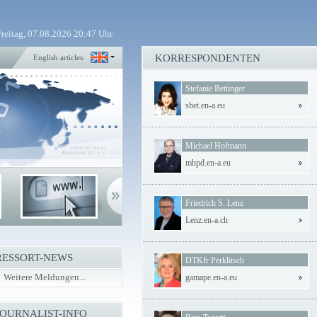
Freitag, 07.08.2026 20:47 Uhr
KORRESPONDENTEN
English articles:
Stefanie Bettinger
sbet.en-a.eu
Michael Hofmann
mhpd.en-a.eu
Friedrich S. Lenz
Lenz.en-a.ch
RESSORT-NEWS
DTKfr Perklitsch
Weitere Meldungen...
gamape.en-a.eu
JOURNALIST-INFO