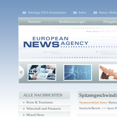
Ständige ENA-Journalisten
Index
Status-Abfra
Startseite
Redaktions-Login
Fotogaler
Spitzengeschwindi
ALLE NACHRICHTEN
Reise & Tourismus
Verantwortlicher Autor:
Markus
Nachricht/Bericht: +++ Sport-
Wirtschaft und Finanzen
Mixed News