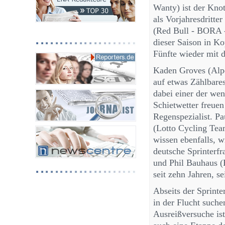
Wanty) ist der Knot
als Vorjahresdritte
(Red Bull - BORA - 
dieser Saison in Ko
Fünfte wieder mit d
Kaden Groves (Alpe
auf etwas Zählbare
dabei einer der wen
Schietwetter freuen
Regenspezialist. P
(Lotto Cycling Te
wissen ebenfalls, 
deutsche Sprinterf
und Phil Bauhaus (B
seit zehn Jahren, s
Abseits der Sprinter
in der Flucht suche
Ausreißversuche is