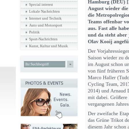
Hamburg (DEU) [
Special interest
August wieder die
Lokale Nachrichten
die Metropolregio
Internet und Technik
Teams offenbar v
Auto und Motorsport
aus. Fast alle ha
Politik
und da steht aber 
Sport-Nachrichten
Olav Kooij angefü
Kunst, Kultur und Musik
Der Vorjahressiege
Saison wieder zu de
im August schon unt
»
von fünf früheren 
Marco Haller (Tudo
Cycling Team, 2017
2014) und Arnaud D
mit dabei. Größere 
vergangenen Jahres
Der zweifache Etap
das Grüne Trikot d
diesem Jahr schon 